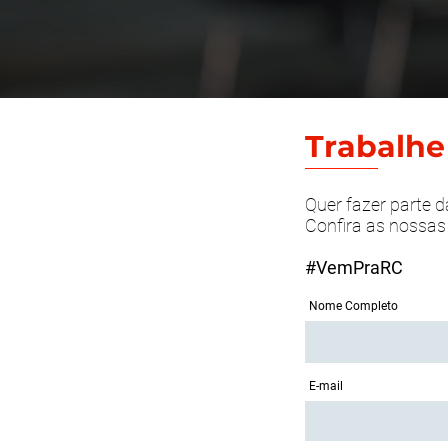
Trabalhe
Quer fazer parte 
Confira as nossa
#VemPraRC
Nome Completo
E-mail