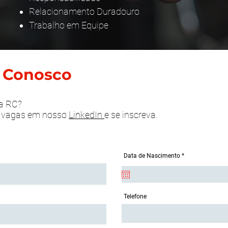
Relacionamento Duradouro
Trabalho em Equipe
 Conosco
da RC?
s vagas em nosso
LinkedIn
e se inscreva.
r
Data de Nascimento
*
e
q
u
i
r
e
Telefone
d