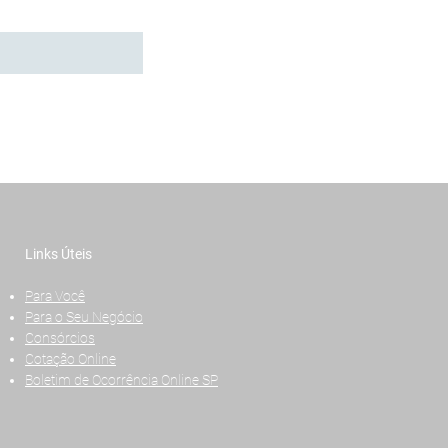
Links Úteis
Para Você
Para o Seu Negócio
Consórcios
Cotação Online
Boletim de Ocorrência Online SP