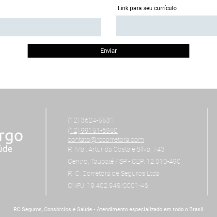
Link para seu currículo
Enviar
(12) 3624-5531
(12) 99151-6950
contato@rccorretora.com
R. Mal. Artur da Costa e Silva, 743
Centro, Taubaté / SP - CEP: 12.010-490
R. C. Corretora de Seguros Ltda
CNPJ: 19.402.949/0001-46
RC Seguros, Consórcios e Saúde • Atendimento especializado em todo o Brasil