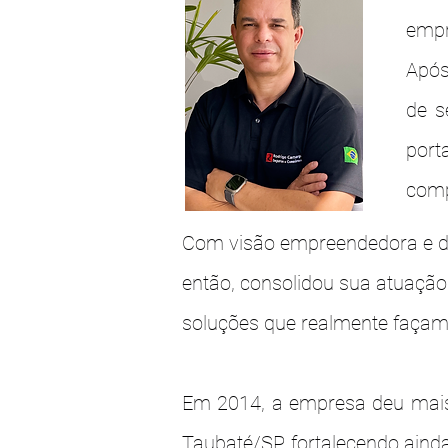
empr
Após
de s
port
com
Com visão empreendedora e d
então, consolidou sua atuação
soluções que realmente façam 
Em 2014, a empresa deu mais
Taubaté/SP, fortalecendo ainda