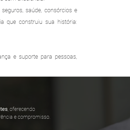
 seguros, saúde, consórcios e
 que construiu sua história:
ança e suporte para pessoas,
ntes
, oferecendo
rência e compromisso.