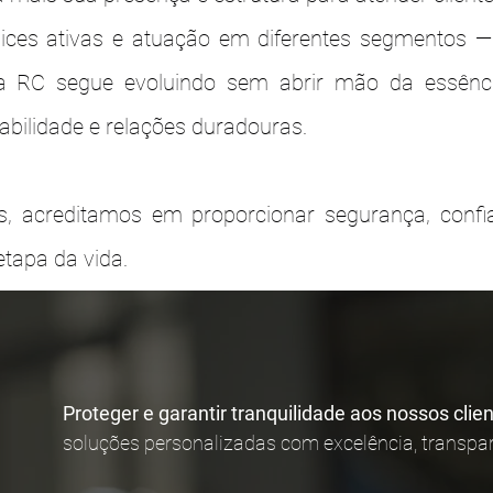
ices ativas e atuação em diferentes segmentos —
a RC segue evoluindo sem abrir mão da essência
bilidade e relações duradouras.
s, acreditamos em proporcionar segurança, confi
tapa da vida.
Proteger e garantir tranquilidade aos nossos clie
soluções personalizadas com excelência, transpa