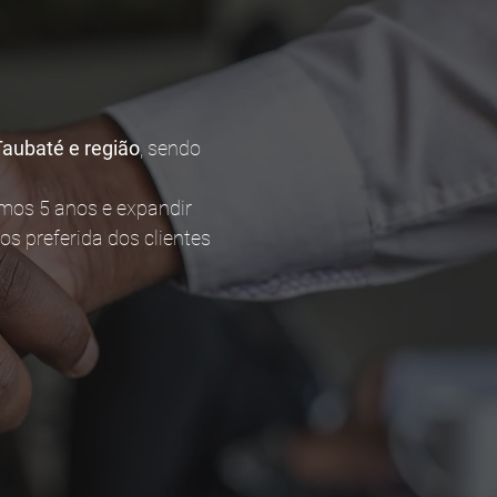
Taubaté e região
, sendo
mos 5 anos e expandir
s preferida dos clientes